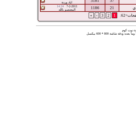
3181
57
اياد وردة
14:24
7-2-2011
ي
21
1186
المعتصم بالله
ات=62:
1
2
3
›
»
ة دوت كوم