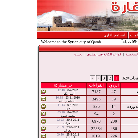
لمات
المجتمع القاري
Welcome to the Syrian city of Qarah
|
|
 الشخصية
قواعد الكتابة في المنتدى
بحــث
ات=62:
1
2
3
›
»
الردود
القراءات
آخر مشاركة
12:40
8-4-2011
7187
47
أنس بكور
10:38
23-11-2010
3496
39
المعتصم بالله
11:13
9-4-2011
 وردة
14
835
الأثير
03:26
8-4-2011
94
2
محمد حمود
22:23
30-3-2011
6970
230
العراب
21:59
29-3-2011
22884
486
العراب
09:50
25-3-2011
10191
226
أبو العلمين