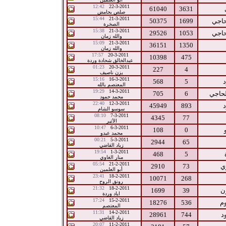
12:42
22-3-2011
61040
3631
صلص بحامض
15:44
21-3-2011
حاجي
1699
50375
الصخرة
15:38
21-3-2011
حاجي
1053
29526
والله زمان
15:09
21-3-2011
36151
1350
والله زمان
17:57
20-3-2011
10398
475
عبدالخالق شحادة وردة
01:23
20-3-2011
227
4
يزن ناصيف
15:16
16-3-2011
568
5
المعتصم بالله
19:29
14-3-2011
لحاجي
6
705
محمد حمود
22:40
12-3-2011
45949
893
سوسو الشام
08:10
7-3-2011
4345
77
الأثير
10:47
6-3-2011
108
0
محمد عبدو
00:21
5-3-2011
2944
65
زياد القاضي
19:54
1-3-2011
468
5
منار الغاوي
05:54
21-2-2011
ي
73
2910
أبو العلمين
23:41
18-2-2011
10071
268
رونق الروح
21:32
18-2-2011
ن
39
1699
اياد وردة
17:24
15-2-2011
م
536
18276
المعتصم
11:31
14-2-2011
د
744
28961
زياد القاضي
20:07
11-2-2011