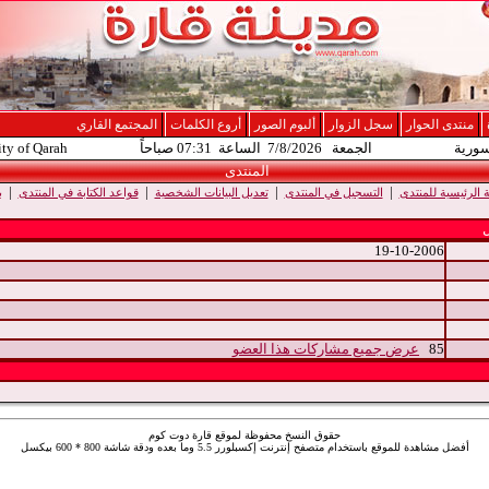
منتدى الحوار
سجل الزوار
ألبوم الصور
أروع الكلمات
المجتمع القاري
سورية
الجمعة 7/8/2026 الساعة 07:31 صباحاً
ity of Qarah
المنتدى
|
|
|
|
الرئيسية للمنتدى
التسجيل في المنتدى
تعديل البيانات الشخصية
قواعد الكتابة في المنتدى
ب
19-10-2006
85
عرض جميع مشاركات هذا العضو
حقوق النسخ محفوظة لموقع قارة دوت كوم
أفضل مشاهدة للموقع باستخدام متصفح إنترنت إكسبلورر 5.5 وما بعده ودقة شاشة 800 * 600 بيكسل