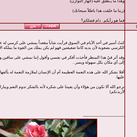
وهذا ما يـُطلق عليه (جهاز التوازن).
(ربنا ما خلقت هذا باطلاً سبحانك)
فما هو رأيكم.. دام فضلكم؟
كنتُ أسير في أحد الأيام في السوق فرأيت شاباً مقعداً يمشي على كرسي له ع
الكرسي بصعوبة لأن يديه كانتا ضعيفتين فهو لم يكن يملك من القوة ما يملكه ال
وقد أثر فيّ هذا المنظر فأخذت أفكر في نفسي وأقول إننا نمشي على ساقين و
إلى أي مكان بكل سهولة ويسر...
أفلا نشكر الله على هذه النعمة العظيمة أم أن الإنسان لملازمة النعمة له يألف
عليها.
نرجو الله ألا نكون من هؤلاء وأن يعيننا على شكره لأنه بالشكر تدوم النعم ويبار
لأزيدنكم}
----------------------------------