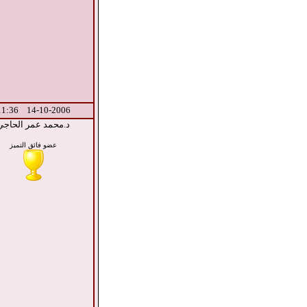
14-10-2006 11:36
د.محمد عمر الحاجي
عضو فائق التميز