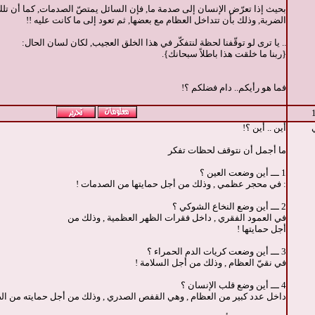
بحيث إذا تعرّض الإنسان إلى صدمة ما, فإن السائل يمتصّ الصدمات, كما أن تل
الضربة, وذلك بأن تتداخل العظام مع بعضها, ثم تعود إلى ما كانت عليه !!
.. يا ترى لو توقّفنا لحظة لنتفكّر في هذا الخلق العجيب, لكان لسان الحال:
{ربنا ما خلقت هذا باطلاً سبحانك}.
فما هو رأيكم.. دام فضلكم ؟!
أين .. أين ؟!
ما أجمل أن نتوقف لحظات تفكر
1 ـــ أين وضعت العين ؟
: في محجر عظمي , وذلك من أجل حمايتها من الصدمات !
2 ـــ أين وضع النخاع الشوكي ؟
في العمود الفقري , داخل فقرات الظهر العظمية , وذلك من
أجل حمايتها !
3 ـــ أين وضعت كريات الدم الحمراء ؟
في نقيّ العظام , وذلك من أجل السلامة !
4 ـــ أين وضع قلب الإنسان ؟
داخل عدد كبير من العظام , وهي القفص الصدري , وذلك من أجل حمايته من ال