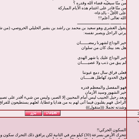
من منّا سيغيّبه قضاء الله وقدره ؟
من منّا قادر على اغتنام هذه الأيام المباركة
على الأقلّ - بالدعاء-
الله تعالى أعلم!!!
ـــ ـــــــــ ــــــــــــــــــــــــــ
يقول الغشري وهو سعيد بن محمد بن راشد بن بشير الخليلي الخروصي، (من شع
يرثي الراحل ويصبر نفسه:
خير الوداع لشهرنا رمضــــــان
هل بعد بينك كان من سلوان
خير الوداع عليك يا شهر الهدى
لم يبق من ذنب ولا عصيـــــان
فعلى فراق سال دمع عيوننا
فوق الخدود كهاطل هتـــــان
فهو المفصل والمعظم قدره
خير الشهور وسيد الأزمان
وبعد رحيل الحبيب ليس أمام المحبين إلا الصبر، وليس من شيء أقدر على تصبي
الراحل. فهم يقلبون فيما أتى لهم به من هدايا وعطايا، لعلهم يستطيعون للفراق
وشدته تجملا. (((منقول)))
السكون الحركي!!
تتحرك الأرض بسرعة (30) كيلو متر في الثانية لكن يرافق ذلك التحرك س