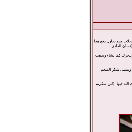
جلات وهو يحاول دفع هذا
إنسان العادي.
نتحرك كما نشاء ونذهب
ها وينسى شكر المنعم
ك الله فيها: {لئن شكرتم