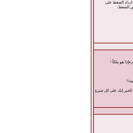
 ازداد الضغط على
س الضغط/.
إذا هو ملكاً !
ه!!
 الخير إنك على كل شيءٍ