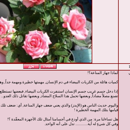
لماذا جهاز المناعة؟!
كميات هائلة من الكريات البيضاء في دم الإنسان, مهمتها خطيرة ومهمة جداً, و
إذا دخل جسم غريب جسم الإنسان استنفرت الكريات البيضاء, فبعضها تستطلع أ
تصنع مصلاً مضاداً, وبعضها تحمل هذا السلاح المضاد, وبعضها تقاتل ذلك العدو... !
واليوم, حديث الناس هو (الإيدز) والذي يعني ضعف جهاز المناعة, أي: ضعف تلك ا
قيامها بتلك المهمة الخطيرة !
هل تساءلنا مرة: من الذي أودع في أجسامنا أمثال تلك الأجهزة المعقّدة ؟!
وفي كل شيءٍ له آية.............. تدل على أنه الواحد.