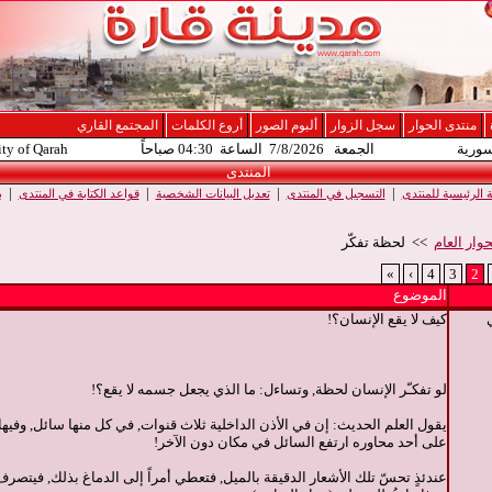
منتدى الحوار
سجل الزوار
ألبوم الصور
أروع الكلمات
المجتمع القاري
سورية
الجمعة 7/8/2026 الساعة 04:30 صباحاً
ity of Qarah
المنتدى
|
|
|
|
الرئيسية للمنتدى
التسجيل في المنتدى
تعديل البيانات الشخصية
قواعد الكتابة في المنتدى
ب
وار العام
>> لحظة تفكّر
»
›
4
3
2
الموضوع
كيف لا يقع الإنسان؟!
لو تفكـّر الإنسان لحظة, وتساءل: ما الذي يجعل جسمه لا يقع؟!
يقول العلم الحديث: إن في الأذن الداخلية ثلاث قنوات, في كل منها سائل, وفيها
على أحد محاوره ارتفع السائل في مكان دون الآخر!
عندئذٍ تحسّ تلك الأشعار الدقيقة بالميل, فتعطي أمراً إلى الدماغ بذلك, فيتصرف 