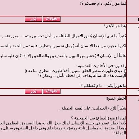
فما هو رأيكم.. دام فضلكم ؟!
هذا هو الأهم !
كثيراً ما ترى الإنسان يُنفق الأموال الطائلة من أجل تحسين بيته ..... ومزرعته .,.
.
لكن العجيب من هذا الإنسان أنه يُهمل تحسين وتنظيف قلبه : من الحقد والحسد ,
علماً أن الإنسان لا يُحشر من النبيين والصديقين والصالحين إلا إذا كان قلبه سليماً
وقد ورد في الأحاديث القدسية :
(( عبدي طهرت منظر الخلق سنين , أفلا طهرت منظري ساعة ))
أليست هذه المسألة بحاجة إلى لحظة تأمل ... وتفكر ؟!
ما هو رأيكم .... دام فضلكم ؟!
أخطر عضو!!
شكراً للأخ / العندليب/ على لفتته الجميلة...
لماذا وُضع (الدماغ) في الجمجمة ؟
لأنه أخطر عضو في جسم الإنسان, لذلك جعل الله له هذا الصندوق العظمي الع
وهذا الصندوق له مفاصل ثابتة ومتعرّجة ومتداخلة, وفي داخل الصندوق سائل, و
الدماغ !!