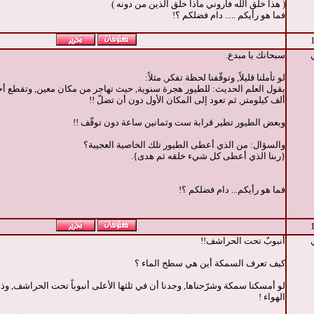
( هذا خلق الله فأروني ماذا خلق الذين من دونه )
فما هو رأيكم ..... دام فضلكم ؟!
سبحانك يا مبدع.
لو تأملنا قليلاً, وتوقّفنا لحظة تفكر, مثلاً:
يقول العلم الحديث: للطيور هجرة سنوية, حيث تهاجر من مكان معين, وتقطع أح
ألف كيلومتر, ثم تعود إلى المكان الأول دون أن تضلّ !!
وبعض الطيور تطير قرابة ست وثمانين ساعة دون توقّف !!
والسؤال: من الذي أعطى الطيور تلك الخاصية العجيبة؟
{ربنا الذي أعطى كل شيء خلقه ثم هدى}.
فما هو رأيكم... دام فضلكم ؟!
أنبوبٌ تحت الحراشف!!
كيف تعرف السمكة أين هي سطح الماء ؟
لو أمسكنا سمكة وشرّحناها, وجدنا أن في ثلثها الأعلى أنبوباً تحت الحراشف, وذ
الهواء !