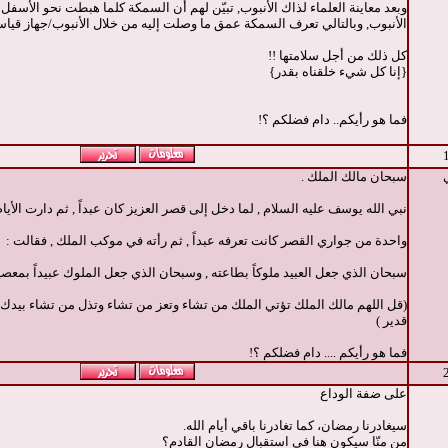
وبعد معاينة العلماء لذاك الأنبوب, تبيّن لهم أن السمكة كلما هبطت نحو الأسفل
الأنبوب, وبالتالي تعرف السمكة عمق ما وصلت إليه من خلال الأنبوب/جهاز قيا
كل ذلك من أجل سلامتها !!
{إنا كل شيء خلقناه بقدر}
فما هو رأيكم.. دام فضلكم ؟!
سبحان مالك الملك .
نبي الله يوسف عليه السلام , لما دخل إلى قصر العزيز كان عبداً , ثم دارت الأيام ف
واحدة من جواري القصر كانت تعرفه عبداً , ثم رأته في موكب الملك , فقالت :
سبحان الذي جعل العبيد ملوكاً بطاعته , وسبحان الذي جعل الملوك عبيداً بمعصيت
(قل اللهم مالك الملك تؤتي الملك من تشاء وتعز من تشاء وتذل من تشاء بيدك
قدير )
فما هو رأيكم .... دام فضلكم ؟!
على ضفة الوداع
سيغادرنا رمضان، كما تغادرنا باقي أيام الله.
من منّا سيكون هنا في استقبال رمضان القادم؟