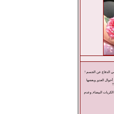
هي الدفاع عن الجسم !
حوال العدو, وبعضها
!
لكريات البيضاء, وعدم