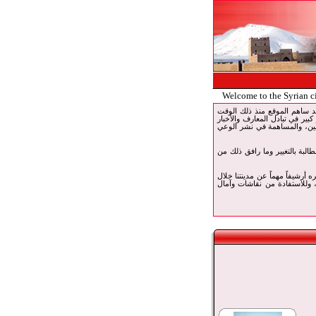
Welcome to the Syrian c
 خدمة الإنترنت في قارة. وقد ساهم الموقع منذ ذلك الوقت
 كبير في تبادل المعارف والأخبار
ربين، والمساهمة في نشر الوعي
 بما فيهم أبناء مدينتنا للمطالبة بالتغيير وما رافق ذلك من
تبره أرشيفاً مهماً عن مدينتنا خلال
، وللاستفادة من نقاشات وآمال