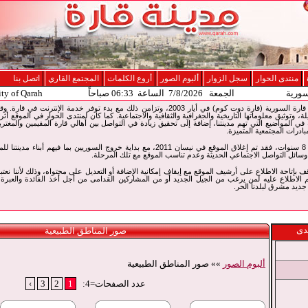
منتدى الحوار
سجل الزوار
ألبوم الصور
أروع الكلمات
المجتمع القاري
اتصل بنا
سورية
الجمعة 7/8/2026 الساعة 06:33 صباحاً
ity of Qarah
تم إطلاق موقع الإنترنت لمدينة قارة السورية (قارة دوت كوم) في أيار 2003، وتزامن ذلك مع بدء توفر
لة، وتوثيق معلوماتها التاريخية والجغرافية والثقافية والاجتماعية. كما كان لمنتدى الحوار في الموقع أثر
ي المواضيع التي تهم مدينتنا، إضافة إلى تحقيق زيادة في التواصل بين أهالي قارة المقيمين والمغت
بادرات المجتمعية المتميزة.
وبعد مسيرة حافلة لمدة حوالي 8 سنوات، فقد تم إغلاق الموقع في نيسان 2011، مع بداية خروج السوريين
سائل التواصل الاجتماعي الحديثة وعدم تناسب الموقع مع تلك المرحلة.
14 سنة من التوقف بإتاحة الاطلاع على أرشيف الموقع مع إيقاف إمكانية الإضافة أو التعديل على محتواه، وذلك لأننا نع
 الاطلاع عليه لمن يرغب من الجيل الجديد أو من المشاركين القدامى من أجل أخذ الفائدة والعبرة
يد مشرق لبلدنا الحر.
دى
صور المناطق الطبيعية
ألبوم الصور
»» صور المناطق الطبيعية
عدد الصفحات=4:
1
2
3
›