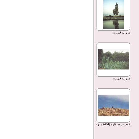
مزرعة قريزة
مزرعة قريزة
قمة حليمة قارة (2464 متر)