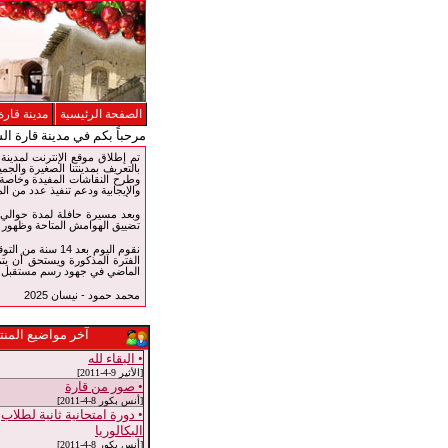
الصفحة الرئيسية
مدينة قارة
مرحباً بكم في مدينة قارة ال
بالتعريف بمدينتنا الصغيرة والجمي
وطرح النقاشات المفيدة وخاصة ف
والإيجابية ودعم تنفيذ عدد من الم
تضييق الهوامش المتاحة وظهور و
نقوم اليوم بعد 
الفترة المذكورة ويستحق أن يتم
الماضي في جهود رسم مستقبل جد
محمد حمود - نيسان 2025
آخر مواضيع المنت
• البقاء لله
[الأثير 9-4-2011]
• صور من قارة
[أنس بكور 8-4-2011]
• دورة امتحانية ثانية لطلاب
البكالوريا
[أنس بكور 8-4-2011]