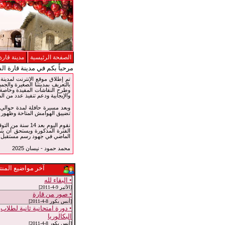
الصفحة الرئيسية
مدينة قارة
مرحباً بكم في مدينة قارة ال
بالتعريف بمدينتنا الصغيرة والجمي
وطرح النقاشات المفيدة وخاصة ف
والإيجابية ودعم تنفيذ عدد من الم
تضييق الهوامش المتاحة وظهور و
نقوم اليوم بعد 
الفترة المذكورة ويستحق أن يتم
الماضي في جهود رسم مستقبل جد
محمد حمود - نيسان 2025
آخر مواضيع المنت
• البقاء لله
[الأثير 9-4-2011]
• صور من قارة
[أنس بكور 8-4-2011]
• دورة امتحانية ثانية لطلاب
البكالوريا
[أنس بكور 8-4-2011]