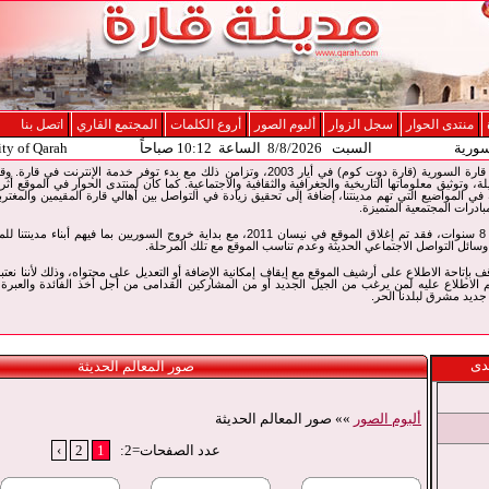
منتدى الحوار
سجل الزوار
ألبوم الصور
أروع الكلمات
المجتمع القاري
اتصل بنا
سورية
السبت 8/8/2026 الساعة 10:12 صباحاً
ity of Qarah
تم إطلاق موقع الإنترنت لمدينة قارة السورية (قارة دوت كوم) في أيار 2003، وتزامن ذلك مع بدء توفر
لة، وتوثيق معلوماتها التاريخية والجغرافية والثقافية والاجتماعية. كما كان لمنتدى الحوار في الموقع أثر
ي المواضيع التي تهم مدينتنا، إضافة إلى تحقيق زيادة في التواصل بين أهالي قارة المقيمين والمغت
بادرات المجتمعية المتميزة.
وبعد مسيرة حافلة لمدة حوالي 8 سنوات، فقد تم إغلاق الموقع في نيسان 2011، مع بداية خروج السوريين
سائل التواصل الاجتماعي الحديثة وعدم تناسب الموقع مع تلك المرحلة.
14 سنة من التوقف بإتاحة الاطلاع على أرشيف الموقع مع إيقاف إمكانية الإضافة أو التعديل على محتواه، وذلك لأننا نع
 الاطلاع عليه لمن يرغب من الجيل الجديد أو من المشاركين القدامى من أجل أخذ الفائدة والعبرة
يد مشرق لبلدنا الحر.
دى
صور المعالم الحديثة
ألبوم الصور
»» صور المعالم الحديثة
عدد الصفحات=2:
1
2
›