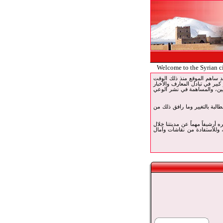
Welcome to the Syrian c
 خدمة الإنترنت في قارة. وقد ساهم الموقع منذ ذلك الوقت
 كبير في تبادل المعارف والأخبار
ربين، والمساهمة في نشر الوعي
 بما فيهم أبناء مدينتنا للمطالبة بالتغيير وما رافق ذلك من
تبره أرشيفاً مهماً عن مدينتنا خلال
، وللاستفادة من نقاشات وآمال