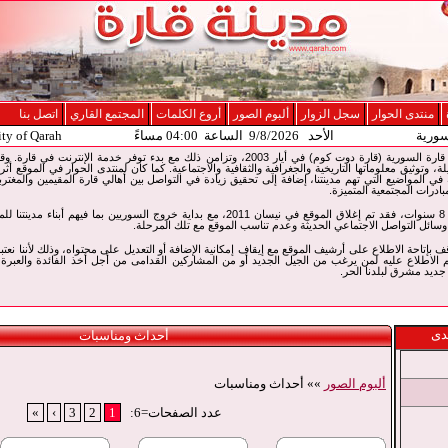
منتدى الحوار
سجل الزوار
ألبوم الصور
أروع الكلمات
المجتمع القاري
اتصل بنا
سورية
الأحد 9/8/2026 الساعة 04:00 مساءً
ity of Qarah
تم إطلاق موقع الإنترنت لمدينة قارة السورية (قارة دوت كوم) في أيار 2003، وتزامن ذلك مع بدء توفر
لة، وتوثيق معلوماتها التاريخية والجغرافية والثقافية والاجتماعية. كما كان لمنتدى الحوار في الموقع أثر
ي المواضيع التي تهم مدينتنا، إضافة إلى تحقيق زيادة في التواصل بين أهالي قارة المقيمين والمغت
بادرات المجتمعية المتميزة.
وبعد مسيرة حافلة لمدة حوالي 8 سنوات، فقد تم إغلاق الموقع في نيسان 2011، مع بداية خروج السوريين
سائل التواصل الاجتماعي الحديثة وعدم تناسب الموقع مع تلك المرحلة.
14 سنة من التوقف بإتاحة الاطلاع على أرشيف الموقع مع إيقاف إمكانية الإضافة أو التعديل على محتواه، وذلك لأننا نع
 الاطلاع عليه لمن يرغب من الجيل الجديد أو من المشاركين القدامى من أجل أخذ الفائدة والعبرة
يد مشرق لبلدنا الحر.
دى
أحداث ومناسبات
ألبوم الصور
»» أحداث ومناسبات
عدد الصفحات=6:
1
2
3
›
»