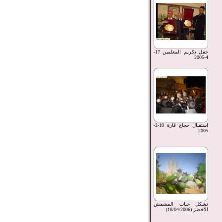
حفل تكريم المعلمين 17-
4-2005
استقبال حجاج قارة 10-2-
2005
تشكل حبات المشمش
الأخضر (18/04/2006)