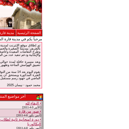
الصفحة الرئيسية
مدينة قارة
مرحباً بكم في مدينة قارة ال
بالتعريف بمدينتنا الصغيرة والجمي
وطرح النقاشات المفيدة وخاصة ف
والإيجابية ودعم تنفيذ عدد من الم
تضييق الهوامش المتاحة وظهور و
نقوم اليوم بعد 
الفترة المذكورة ويستحق أن يتم
الماضي في جهود رسم مستقبل جد
محمد حمود - نيسان 2025
آخر مواضيع المنت
• البقاء لله
[الأثير 9-4-2011]
• صور من قارة
[أنس بكور 8-4-2011]
• دورة امتحانية ثانية لطلاب
البكالوريا
[أنس بكور 8-4-2011]