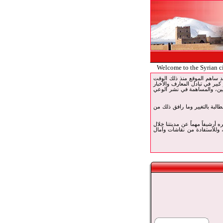
Welcome to the Syrian c
 خدمة الإنترنت في قارة. وقد ساهم الموقع منذ ذلك الوقت
 كبير في تبادل المعارف والأخبار
ربين، والمساهمة في نشر الوعي
 بما فيهم أبناء مدينتنا للمطالبة بالتغيير وما رافق ذلك من
تبره أرشيفاً مهماً عن مدينتنا خلال
، وللاستفادة من نقاشات وآمال